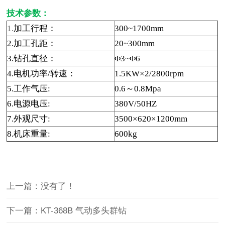
技术参数：
1.
加工行程
：
300~1700mm
2.
加工孔距
：
20~300mm
3.
钻孔直径
：
Φ3~Φ6
4.
电机功率
/
转速
：
1.5KW×2/2800rpm
5.
工作气压
:
0.6
～
0.8Mpa
6.
电源电压:
380V/50HZ
7.
外观尺寸
:
3500×620×1200mm
8.
机床重量:
600kg
上一篇：没有了！
下一篇：KT-368B 气动多头群钻